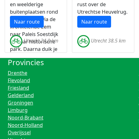
en weelderige
rust over de
buitenplaatsen rond
Utrechtse Heuvelrug.
Baarn fiets je via de
Naar route
Naar route
kronkelende Eem
naar Paleis Soestdijk
Utrecht 24.0 km
Utrecht 38.5 km
en haar historische
park. Daarna duik je
de bossen,
Provincies
stuifzanden en
brinkdorpen van de
Drenthe
Utrechtse Heuvelrug
Flevoland
in.
Friesland
Gelderland
Groningen
Limburg
Noord-Brabant
Noord-Holland
Overijssel