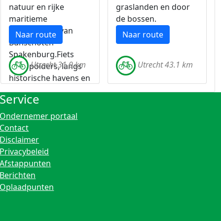
natuur en rijke
graslanden en door
maritieme
de bossen.
geschiedenis van
Naar route
Naar route
Bunschoten-
Spakenburg.Fiets
Utrecht 31.0 km
Utrecht 43.1 km
door polders, langs
historische havens en
ontdek traditionele
Service
Nederlandse cultuur.
Ondernemer portaal
Contact
Disclaimer
Privacybeleid
Afstappunten
Berichten
Oplaadpunten