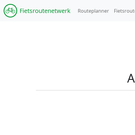
Fiets
routenetwerk
Routeplanner
Fietsrout
A