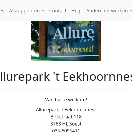
es
Afstappunten
Contact
Help
Andere netwerken
llurepark 't Eekhoornne
Van harte welkom!
Allurepark 't Eekhoornnest
Birkstraat 118
3768 HL Soest
035-6095411