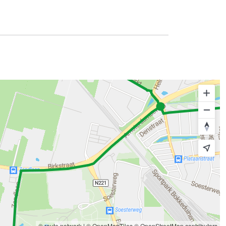
© route.network
|
© OpenMapTiles
© OpenStreetMap contributors