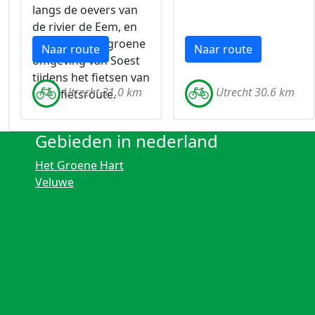
langs de oevers van
de rivier de Eem, en
geniet van de groene
Naar route
Naar route
omgeving van Soest
tijdens het fietsen van
Utrecht 31.0 km
Utrecht 30.6 km
deze fietsroute.
Gebieden in nederland
Het Groene Hart
Veluwe