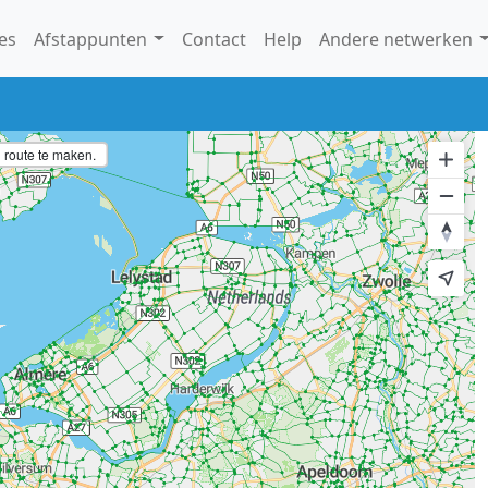
es
Afstappunten
Contact
Help
Andere netwerken
route te maken.