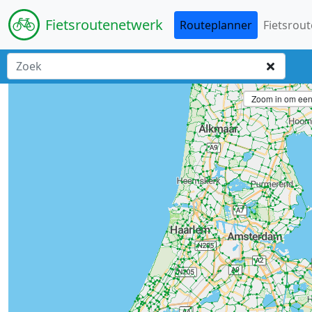
Fiets
routenetwerk
Routeplanner
Fietsrout
Zoom in om een 