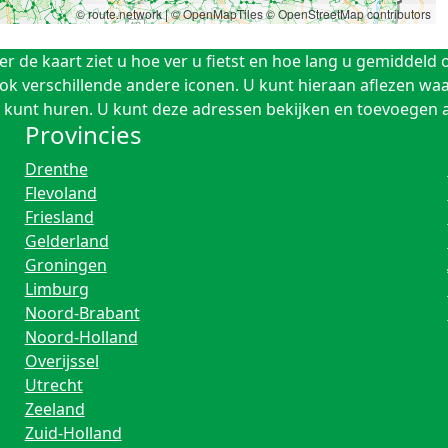
© route.network
|
© OpenMapTiles
© OpenStreetMap contributors
de kaart ziet u hoe ver u fietst en hoe lang u gemiddeld o
 ook verschillende andere iconen. U kunt hieraan aflezen w
ets kunt huren. U kunt deze adressen bekijken en toevoegen
Provincies
Drenthe
Flevoland
Friesland
Gelderland
Groningen
Limburg
Noord-Brabant
Noord-Holland
Overijssel
Utrecht
Zeeland
Zuid-Holland