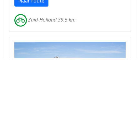
Naar route
Zuid-Holland 39.5 km
Fietsen om Braassemermeer en
Westeinder Plassen
Waterrijke fietsroute door het Groene Hart.