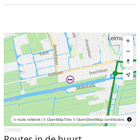
© route.network
|
© OpenMapTiles
© OpenStreetMap contributors
220966
Routes in de buurt