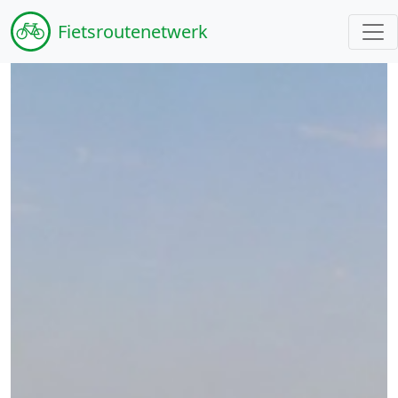
Fiets
routenetwerk