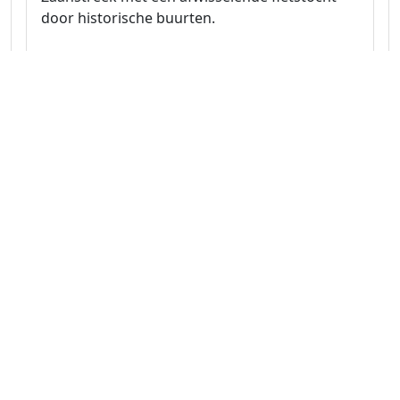
door historische buurten.
Naar route
Noord-Holland 31.3 km
Fietsroute Zaanse molens en
Waterwegen van Wormerveer en
Zaandam