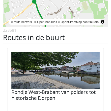
© route.network
|
© OpenMapTiles
© OpenStreetMap contributors
228581
Routes in de buurt
Rondje West-Brabant van polders tot
historische Dorpen