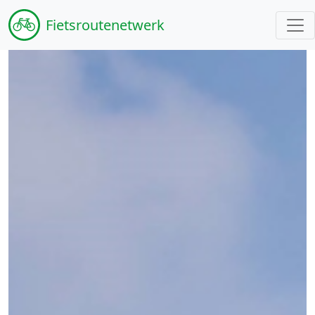
Fiets
routenetwerk