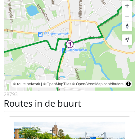
© route.network
|
© OpenMapTiles
© OpenStreetMap contributors
28793
Routes in de buurt