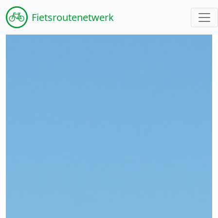
Fiets
routenetwerk