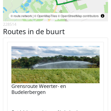
© route.network
|
© OpenMapTiles
© OpenStreetMap contributors
228514
Routes in de buurt
Grensroute Weerter- en
Budelerbergen