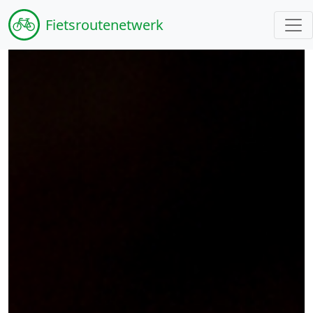
Fiets
routenetwerk