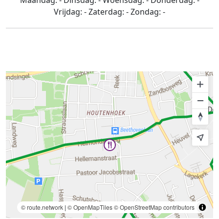
Maandag:
-
Dinsdag:
-
Woensdag:
-
Donderdag:
-
Vrijdag:
-
Zaterdag:
-
Zondag:
-
© route.network
|
© OpenMapTiles
© OpenStreetMap contributors