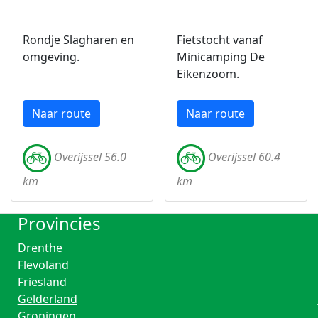
Rondje Slagharen en
Fietstocht vanaf
omgeving.
Minicamping De
Eikenzoom.
Naar route
Naar route
Overijssel 56.0
Overijssel 60.4
km
km
Provincies
Drenthe
Flevoland
Friesland
Gelderland
Groningen