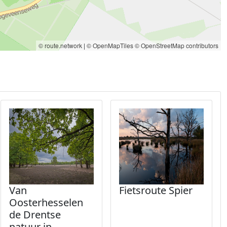
© route.network
|
© OpenMapTiles
© OpenStreetMap contributors
Van
Fietsroute Spier
Oosterhesselen
de Drentse
natuur in