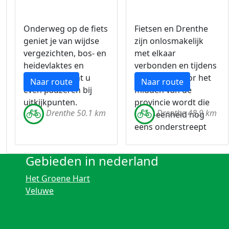
Onderweg op de fiets
Fietsen en Drenthe
geniet je van wijdse
zijn onlosmakelijk
vergezichten, bos- en
met elkaar
heidevlaktes en
verbonden en tijdens
onderweg kunt u
deze tocht door het
Naar route
Naar route
even pauzeren bij
midden van de
uitkijkpunten.
provincie wordt die
Drenthe 50.1 km
Drenthe 48.9 km
twee-eenheid nog
eens onderstreept
Gebieden in nederland
Het Groene Hart
Veluwe