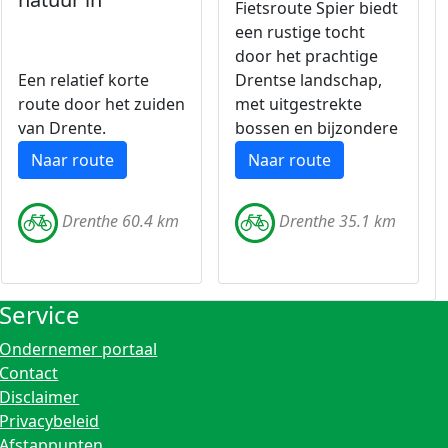
Fietsroute Spier biedt
een rustige tocht
door het prachtige
Een relatief korte
Drentse landschap,
route door het zuiden
met uitgestrekte
van Drente.
bossen en bijzondere
dorpjes.
Naar route
Naar route
Drenthe 60.4 km
Drenthe 35.1 km
Service
Ondernemer portaal
Contact
Disclaimer
Privacybeleid
Afstappunten