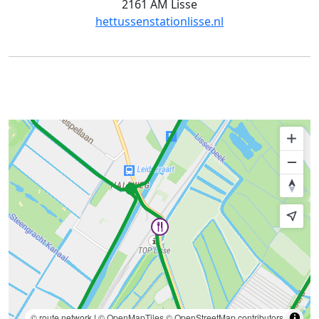
2161 AM Lisse
hettussenstationlisse.nl
© route.network
|
© OpenMapTiles
© OpenStreetMap contributors