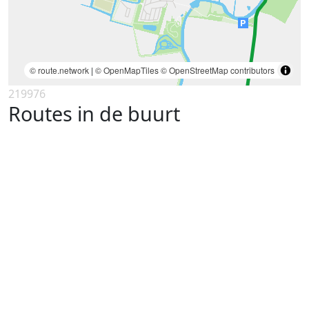
© route.network
|
© OpenMapTiles
© OpenStreetMap contributors
219976
Routes in de buurt
Fietstocht langs het noorden van
Groningen en de Waddenzee