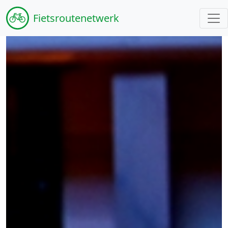
Fiets
routenetwerk