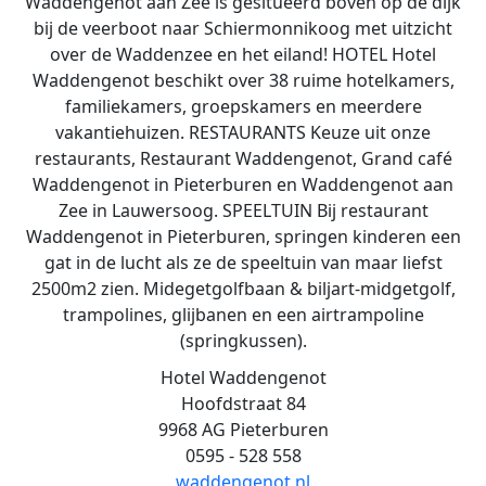
Waddengenot aan Zee is gesitueerd boven op de dijk
bij de veerboot naar Schiermonnikoog met uitzicht
over de Waddenzee en het eiland! HOTEL Hotel
Waddengenot beschikt over 38 ruime hotelkamers,
familiekamers, groepskamers en meerdere
vakantiehuizen. RESTAURANTS Keuze uit onze
restaurants, Restaurant Waddengenot, Grand café
Waddengenot in Pieterburen en Waddengenot aan
Zee in Lauwersoog. SPEELTUIN Bij restaurant
Waddengenot in Pieterburen, springen kinderen een
gat in de lucht als ze de speeltuin van maar liefst
2500m2 zien. Midegetgolfbaan & biljart-midgetgolf,
trampolines, glijbanen en een airtrampoline
(springkussen).
Hotel Waddengenot
Hoofdstraat 84
9968 AG Pieterburen
0595 - 528 558
waddengenot.nl