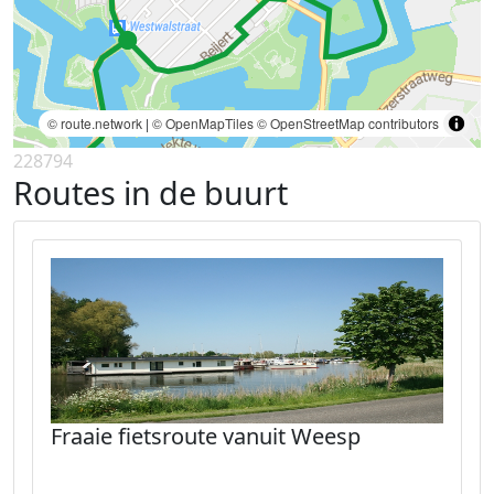
© route.network
|
© OpenMapTiles
© OpenStreetMap contributors
228794
Routes in de buurt
Fraaie fietsroute vanuit Weesp