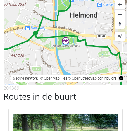
© route.network
|
© OpenMapTiles
© OpenStreetMap contributors
204389
Routes in de buurt