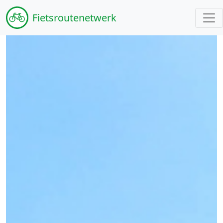
Fiets
routenetwerk