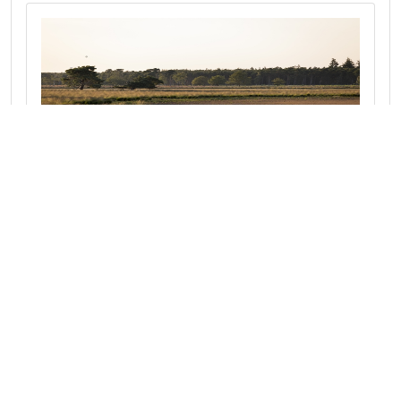
Mooie lommerrijke fietstocht over de
Somerense heide
Dit gebied, ten zuidoosten van Eindhoven,
wordt gekenmerkt door een fraai bos- en
heidelandschap, waar wandelaars en fietsers
kunnen genieten van rust en natuur
Naar route