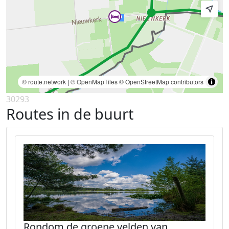
© route.network
|
© OpenMapTiles
© OpenStreetMap contributors
30293
Routes in de buurt
Rondom de groene velden van