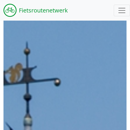
Fiets
routenetwerk