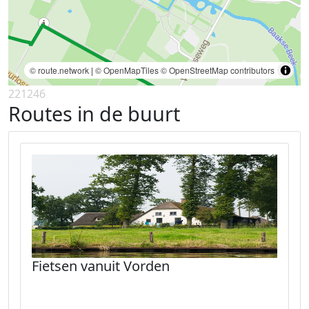
© route.network
|
© OpenMapTiles
© OpenStreetMap contributors
221246
Routes in de buurt
Fietsen vanuit Vorden