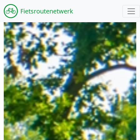
Fiets
routenetwerk