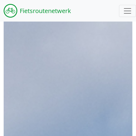
Fiets
routenetwerk