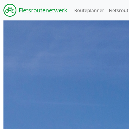
Fiets
routenetwerk
Routeplanner
Fietsrout