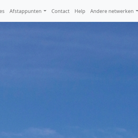
es
Afstappunten
Contact
Help
Andere netwerken