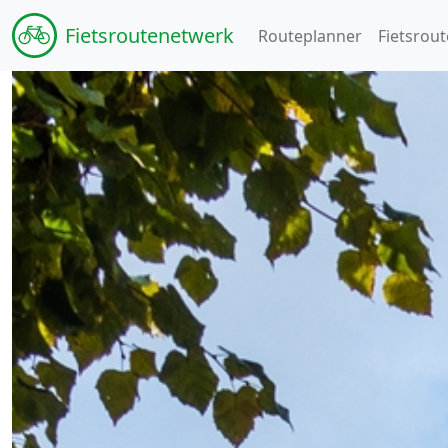
Fiets
routenetwerk
Routeplanner
Fietsrout