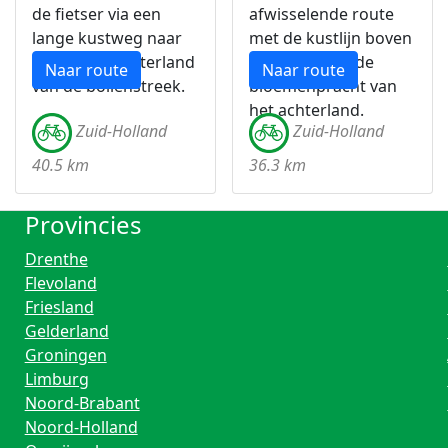
de fietser via een
afwisselende route
lange kustweg naar
met de kustlijn boven
het mooie achterland
Noordwijk en de
Naar route
Naar route
van de bollenstreek.
bloemenpracht van
het achterland.
Zuid-Holland
Zuid-Holland
40.5 km
36.3 km
Provincies
Drenthe
Flevoland
Friesland
Gelderland
Groningen
Limburg
Noord-Brabant
Noord-Holland