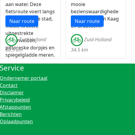
aan water. Deze
mooie
fietsroute voert langs
bezienswaardighede
een historische stad,
n in en rondom Kaag
Naar route
Naar route
mooie kreken,
en Braassem.
uitgestrekte
Zuid-Holland
Zuid-Holland
tulpenvelden,
pittoreske dorpjes en
36.5 km
34.5 km
spiegelgladde meren.
Service
Ondernemer portaal
Contact
Disclaimer
Privacybeleid
Afstappunten
Berichten
Oplaadpunten