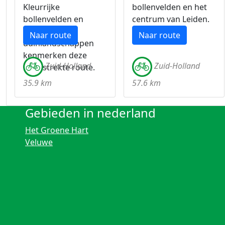
Kleurrijke
bollenvelden en het
bollenvelden en
centrum van Leiden.
mooie
Naar route
Naar route
duinlandschappen
kenmerken deze
Zuid-Holland
Zuid-Holland
uitgestrekte route.
35.9 km
57.6 km
Gebieden in nederland
Het Groene Hart
Veluwe