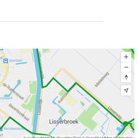
© route.network
|
© OpenMapTiles
© OpenStreetMap contributors