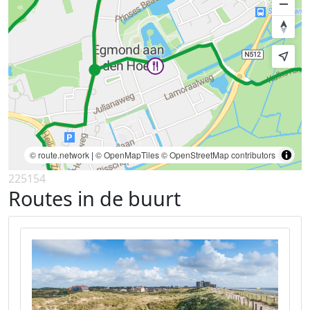
© route.network
|
© OpenMapTiles
© OpenStreetMap contributors
225154
Routes in de buurt