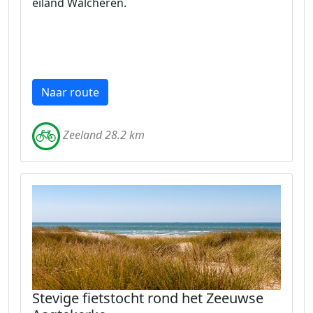
eiland Walcheren.
Naar route
Zeeland 28.2 km
Stevige fietstocht rond het Zeeuwse