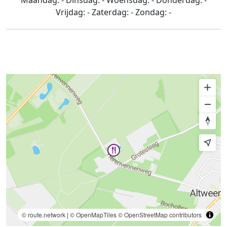
Maandag:
-
Dinsdag:
-
Woensdag:
-
Donderdag:
-
Vrijdag:
-
Zaterdag:
-
Zondag:
-
© route.network
|
© OpenMapTiles
© OpenStreetMap contributors