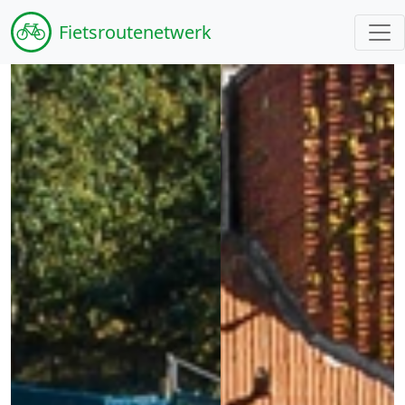
Fiets
routenetwerk