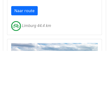
Naar route
Limburg 44.4 km
Grensroute Weerter- en
Budelerbergen
Ontdek het mooiste van Nederlands en