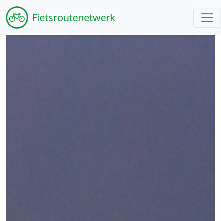
Fiets
routenetwerk