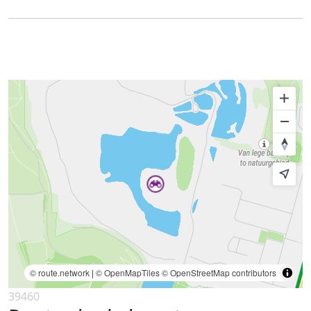
© route.network
|
© OpenMapTiles
© OpenStreetMap contributors
39460