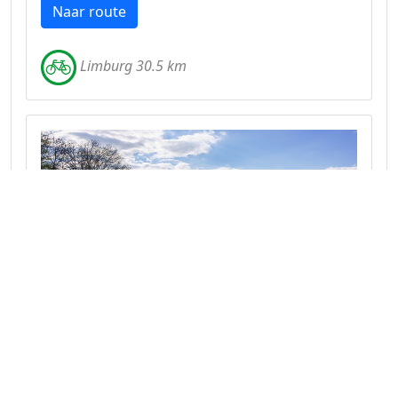
Naar route
Limburg 30.5 km
De Maasdalhelling
Fietsen door de sprookjesbossen van de
Maasdalhelling.