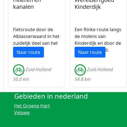
kanalen
Kinderdijk
Fietsroute door de
Een flinke route langs
Alblasserwaard in het
de molens van
zuidelijk deel van het
Kinderdijk en door de
Groene Hart
Alblasserwaard.
Naar route
Naar route
Zuid-Holland
Zuid-Holland
50.0 km
54.8 km
Gebieden in nederland
Het Groene Hart
Veluwe