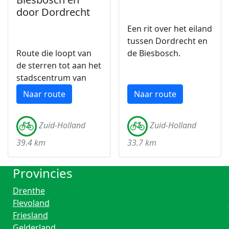
door Dordrecht
Een rit over het eiland
tussen Dordrecht en
Route die loopt van
de Biesbosch.
de sterren tot aan het
stadscentrum van
Dordrecht.
Naar route
Naar route
Zuid-Holland
Zuid-Holland
39.4 km
33.7 km
Provincies
Drenthe
Flevoland
Friesland
Gelderland