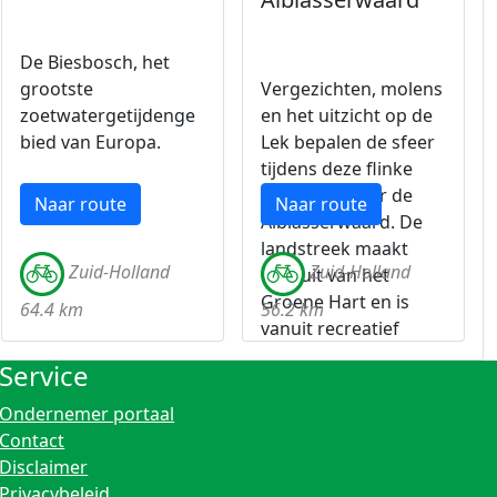
De Biesbosch, het
grootste
Vergezichten, molens
zoetwatergetijdenge
en het uitzicht op de
bied van Europa.
Lek bepalen de sfeer
tijdens deze flinke
fietstocht door de
Naar route
Naar route
Alblasserwaard. De
landstreek maakt
Zuid-Holland
Zuid-Holland
deel uit van het
Groene Hart en is
64.4 km
56.2 km
vanuit recreatief
oogpunt zeer de
Service
moeite waard.
Ondernemer portaal
Contact
Disclaimer
Privacybeleid