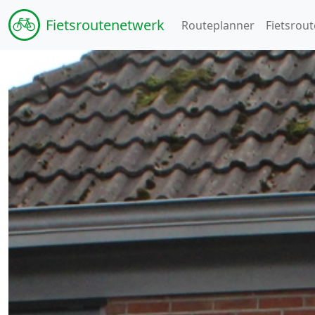
Fiets
routenetwerk
Routeplanner
Fietsrout