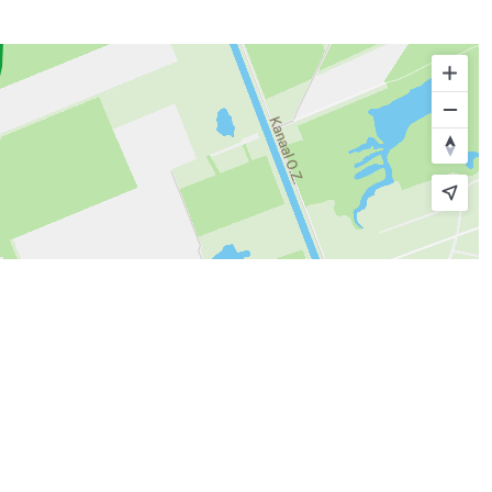
© route.network
|
© OpenMapTiles
© OpenStreetMap contributors