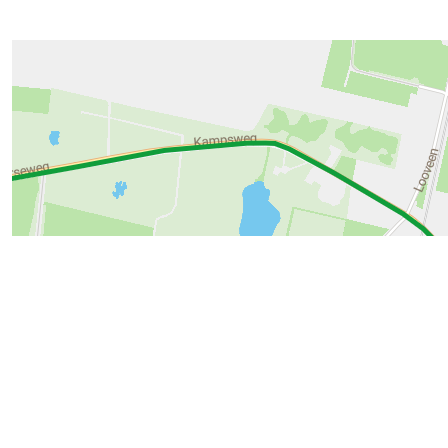
213244
Routes in de buurt