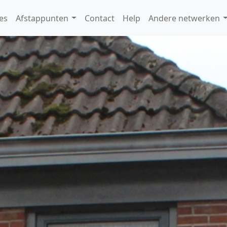
es
Afstappunten
Contact
Help
Andere netwerken