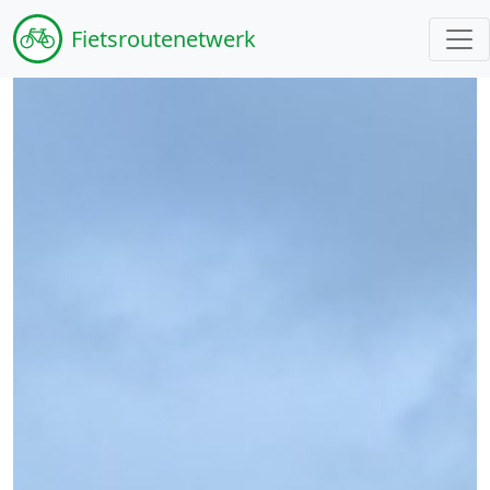
Fiets
routenetwerk