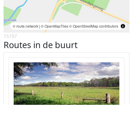
© route.network
|
© OpenMapTiles
© OpenStreetMap contributors
15197
Routes in de buurt
Fietstocht door het West-Brabantse
Platteland