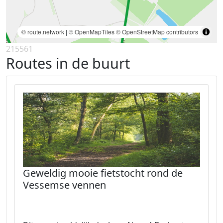
© route.network
|
© OpenMapTiles
© OpenStreetMap contributors
215561
Routes in de buurt
Geweldig mooie fietstocht rond de
Vessemse vennen