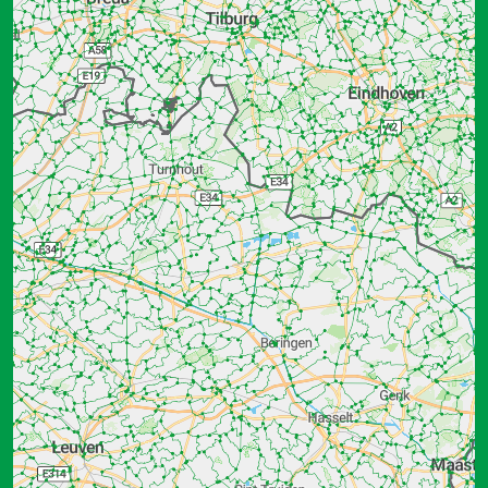
Drenthe
Flevoland
Friesland
Gelderland
Groningen
Limburg
Noord-Brabant
Noord-Holland
Overijssel
Utrecht
Zeeland
Zuid-Holland
Service
Ondernemer portaal
Contact
Disclaimer
Privacybeleid
Afstappunten