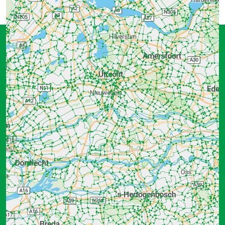
Klik op de knooppunten om uw route te bepalen.
Onder de kaart ziet u hoe ver u fietst en hoe lang
u gemiddeld over het fietsen doet. De snelheid is
gebaseerd op een snelheid van 19 kilometer per
uur. Op de kaart ziet u ook verschillende andere
iconen. U kunt hieraan aflezen waar u kunt
overnachten, eten en drinken. Daarnaast vindt u
hier een overzicht van locaties waar u een fiets
kunt huren. U kunt deze adressen bekijken en
toevoegen aan uw route door er simpelweg op
te klikken.
Gebieden in nederland
Het Groene Hart
Veluwe
Provincies