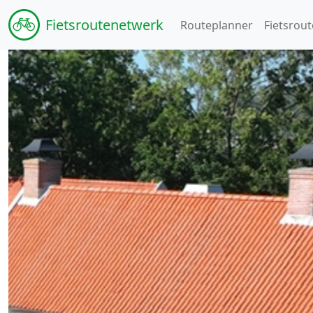
Fiets
routenetwerk
Routeplanner
Fietsrout