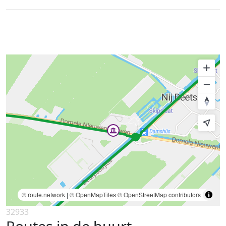
© route.network
|
© OpenMapTiles
© OpenStreetMap contributors
32933