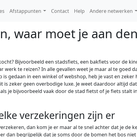
es
Afstappunten
Contact
Help
Andere netwerken
ren, waar moet je aan de
ht? Bijvoorbeeld een stadsfiets, een bakfiets voor de kind
 werk te reizen? In alle gevallen weet je maar al te goed d
p is gedaan in een winkel of webshop, heb je vast en zeke
it is zeker geen overbodige luxe. Je weet daardoor altijd dat
ls je bijvoorbeeld vaak door de stad fietst of je fiets stalt 
elke verzekeringen zijn er
erzekeren, dan kom je er maar al te snel achter dat je de k
er dan begrijpelijk dat je soms door de bomen het bos niet