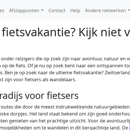
es
Afstappunten
Contact
Help
Andere netwerken
fietsvakantie? Kijk niet 
nder reizigers die op zoek zijn naar avontuur, natuur en vr
n op de fiets. Of je nu op zoek bent naar een ontspannen t
ils. Ben je op zoek naar de ultieme fietsvakantie? Zwitserl
zijn voor fietsers als wandelaars.
adijs voor fietsers
sroutes die door de meest indrukwekkende natuurgebieden sl
reske dorpjes. Het land staat bekend om zijn goed onderhou
laten genieten van het prachtige uitzicht. Voor de avontuurli
e mogelijkheden om te wandelen in dit bergachtige land. De