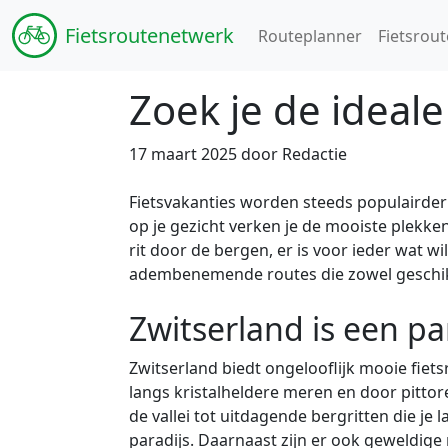
Fiets
routenetwerk
Routeplanner
Fietsrout
Zoek je de ideale 
17 maart 2025 door Redactie
Fietsvakanties worden steeds populairder o
op je gezicht verken je de mooiste plekke
rit door de bergen, er is voor ieder wat w
adembenemende routes die zowel geschikt 
Zwitserland is een par
Zwitserland biedt ongelooflijk mooie fiet
langs kristalheldere meren en door pitto
de vallei tot uitdagende bergritten die je 
paradijs. Daarnaast zijn er ook geweldig